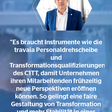
"Es braucht Instrumente wie die
travaia Personaldrehscheibe
und
ng
Transformationsqualifizierungen
as
des C1TT, damit Unternehmen
Q
ihren Mitarbeitenden frühzeitig
neue Perspektiven eröffnen
können. So gelingt eine faire
d
Gestaltung von Transformation
und mehr Stabilität in einer