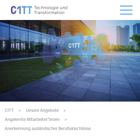
CITT
>
Unsere Angebote
>
Angelernte Mitarbeiter*innen
>
Anerkennung ausländischer Berufsabschlüsse