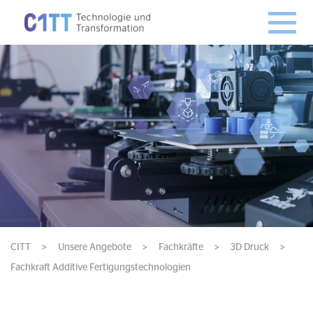
CITT
>
Unsere Angebote
>
Fachkräfte
>
3D Druck
>
Fachkraft Additive Fertigungstechnologien